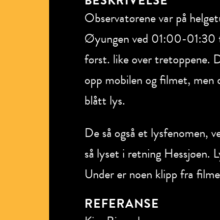
BESKRIVELSE
Observatørene var på helgetu
Øyungen ved 01:00-01:30 tide
først. like over tretoppene. D
opp mobilen og filmet, men de
blått lys.
De så også et lysfenomen, ve
så lyset i retning Hessjøen. Ly
Under er noen klipp fra filme
REFERANSE