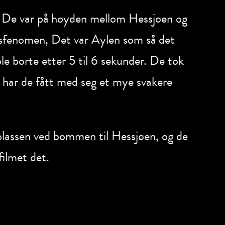
li. De var på høyden mellom Hessjøen og
lysfenomen, Det var Aylen som så det
ble borte etter 5 til 6 sekunder. De tok
id har de fått med seg et mye svakere
-plassen ved bommen til Hessjøen, og de
 filmet det.