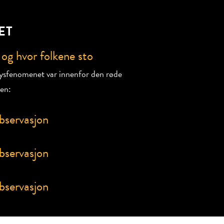
ET
 lysfenomenet var innenfor den røde
len: