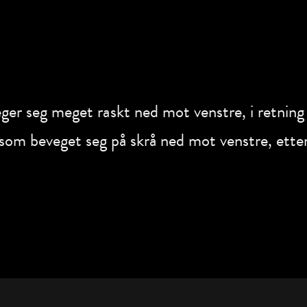
eger seg meget raskt ned mot venstre, i retning
, som beveget seg på skrå ned mot venstre, etterf