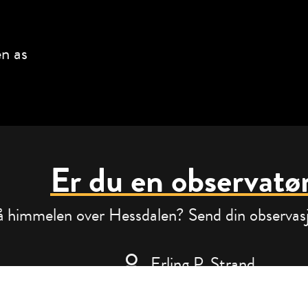
n as
Er du en observatø
 himmelen over Hessdalen? Send din observasjo
Erling P. Strand