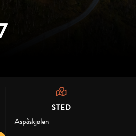
7
STED
Aspåskjølen